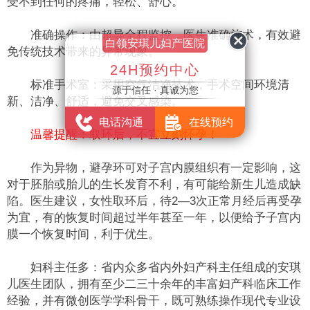
受不到任何的疼痛，轻松、舒心。
准确操作：由超导全程监控，医生准确施术，有效避
白领安琪儿妇产医院
免传统技术带来的异常现象。
24H预约中心
标准手术室：采用空气洁净技术，手术空间环境清
源于信任 · 真诚为您
新、洁净、舒适，避免交叉感染。
电话沟通
在线预约
温馨提醒：取环后，不宜立刻怀孕！
作为异物，避孕环可对子宫内膜组织有一定影响，这
对于胚胎或胎儿的生长发育不利，有可能给新生儿造成缺
陷。医生建议，女性取环后，待2—3次正常月经后再受孕
为宜，有的恢复时间超过半年甚至一年，以便给予子宫内
膜一个恢复时间，利于优生。
妇科主任多：省内众多省内外妇产科主任组成的安琪
儿医生团队，拥有至少二三十余年的丰富妇产科临床工作
经验，并有微创医学学科骨干，既可熟练操作现代专业设