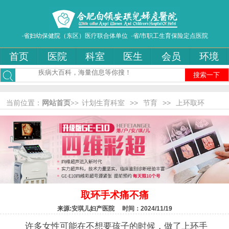
·省妇幼保健院（东区）医疗联合体单位 ·省/市职工生育保险定点医院
首页
医院
科室
医生
会员
环境
搜索一下
当前位置：
网站首页>>
计划生育科室
>>
节育
>>
上环取环
取环手术痛不痛
来源:安琪儿妇产医院 时间：2024/11/19
许多女性可能在不想要孩子的时候，做了上环手