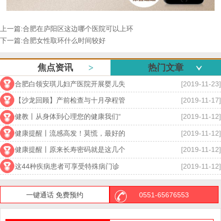
上一篇:
合肥在庐阳区这边哪个医院可以上环
下一篇:
合肥女性取环什么时间较好
焦点资讯
热门文章
合肥白领安琪儿妇产医院开展婴儿失
[2019-11-23]
【沙龙回顾】产前检查与十月孕程管
[2019-11-17]
健教丨从身体到心理您的健康我们“
[2019-11-12]
健康提醒丨流感高发！莫慌，最好的
[2019-11-12]
健康提醒丨原来长寿密码就是这几个
[2019-11-12]
这44种疾病患者可享受特殊病门诊
[2019-11-12]
合肥安琪儿：女性什么时候取环比
[2022-11-30]
一键通话 免费预约
0551-65676553
合肥取环多久可以进行备孕
[2022-11-29]
合肥取环需要多少钱
[2022-11-28]